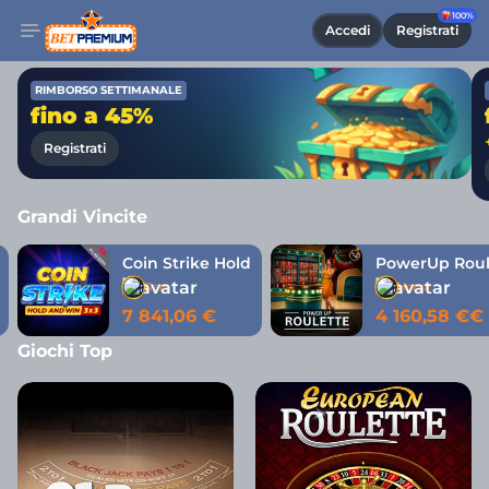
100%
Accedi
Registrati
RIMBORSO SETTIMANALE
fino a 45%
Registrati
Grandi Vincite
lars
Coin Strike Hold and Win
PowerUp Roul
Gare
Honor
7 841,06 €
4 160,58 €€
Giochi Top